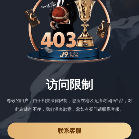
访问限制
尊敬的用户，由于相关法律限制，您所在地区无法访问J9产品，对
此造成的不便，我们深表歉意，您如有疑问请联系客服。
联系客服